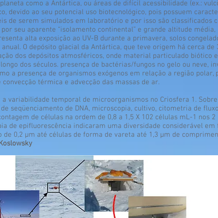
aneta como a Antártica, ou áreas de difícil acessibilidade (ex.: vulc
co, devido ao seu potencial uso biotecnológico, pois possuem caracte
ceis de serem simulados em laboratório e por isso são classificados
o, por seu aparente “isolamento continental” e grande altitude média,
presenta alta exposição ao UV-B durante a primavera, solos congelad
 anual. O depósito glacial da Antártica, que teve origem há cerca de
ação dos depósitos atmosféricos, onde material particulado biótico 
longo dos séculos. presença de bactérias/fungos no gelo ou neve, inv
como a presença de organismos exógenos em relação a região polar, p
e convecção térmica e advecção das massas de ar.
 e a variabilidade temporal de microorganismos no Criosfera 1. Sob
 de seqüenciamento de DNA, microscopia, cultivo, citometria de flux
ontagem de células na ordem de 0,8 a 1,5 X 102 células mL-1 nos 2
opia de epifluorescência indicaram uma diversidade considerável em
 de 0,2 μm até células de forma de vareta até 1,3 μm de comprime
 Koslowsky