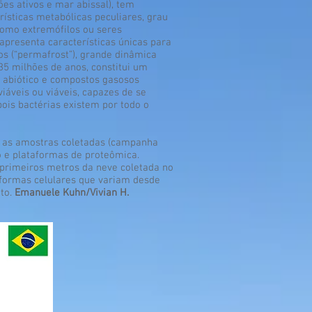
ões ativos e mar abissal), tem
rísticas metabólicas peculiares, grau
 como extremófilos ou seres
 apresenta características únicas para
os (“permafrost”), grande dinâmica
 35 milhões de anos, constitui um
e abiótico e compostos gasosos
iáveis ou viáveis, capazes de se
ois bactérias existem por todo o
re as amostras coletadas (campanha
o e plataformas de proteômica.
 primeiros metros da neve coletada no
 formas celulares que variam desde
nto.
Emanuele Kuhn/Vivian H.