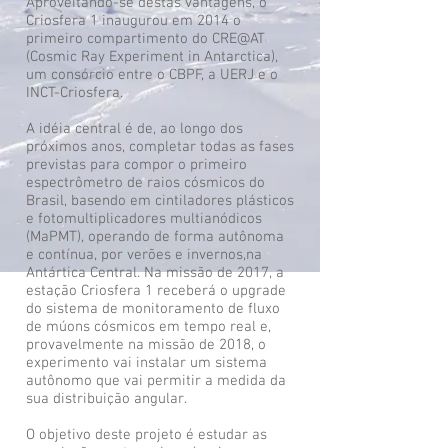
Aproveitando-se destas vantagens, o
Criosfera 1 inaugurou em 2014 o
primeiro compartimento do CRE@AT
(Cosmic Ray Experiment in Antarctica),
um consórcio entre o CBPF, a UERJ e o
INCT-Criosfera.
A idéia central é de, ao longo dos
próximos anos, completar todas as fases
previstas para compor o primeiro
espectrômetro de raios cósmicos do
Brasil, basendo em cintiladores plásticos
e fotomultiplicadores multianódicos
(MaPMT), operando de forma autônoma
e contínua, por verões e invernos,na
Antártica Central. Na missão de 2017, a
estação Criosfera 1 receberá o upgrade
do sistema de monitoramento de fluxo
de múons cósmicos em tempo real e,
provavelmente na missão de 2018, o
experimento vai instalar um sistema
autônomo que vai permitir a medida da
sua distribuição angular.
O objetivo deste projeto é estudar as