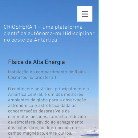
CRIOSFERA 1 - uma plataforma
científica autônoma-multidisciplinar
no oeste da Antártica
Física de Alta Energia
Instalação do compartimento de Raios
Cósmicos no Criosfera 1:
O continente antártico, principalmente a
Antártica Central, é um dos melhores
ambientes do globo para a observação
astronômica e astrofísica dada as
concentrações desprezíveis de
elementos pesados, tamanho reduzido
da atmosfera devido ao achatamento
dos polos, direção diferenciada do
campo magnético, entre outros.