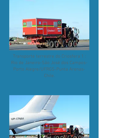
Transporte terrestre do Criosfera 1 :
Rio de Janeiro-São José dos Campos-
Porto Alegre/UFRGS-Punta Arenas-
Chile.