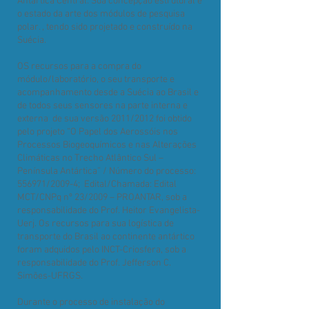
Antártica Central. Sua concepção estrutural é
o estado da arte dos módulos de pesquisa
polar. , tendo sido projetado e construído na
Suécia.
OS recursos para a compra do
módulo/laboratório, o seu transporte e
acompanhamento desde a Suécia ao Brasil e
de todos seus sensores na parte interna e
externa de sua versão 2011/2012 foi obtido
pelo projeto “O Papel dos Aerossóis nos
Processos Biogeoquímicos e nas Alterações
Climáticas no Trecho Atlântico Sul –
Península Antártica” / Número do processo:
556971/2009-4; Edital/Chamada: Edital
MCT/CNPq nº 23/2009 – PROANTAR, sob a
responsabilidade do Prof. Heitor Evangelista-
Uerj. Os recursos para sua logística de
transporte do Brasil ao continente antártico
foram adquidos pelo INCT-Criosfera, sob a
responsabilidade do Prof. Jefferson C.
Simões-UFRGS.
Durante o processo de instalação do