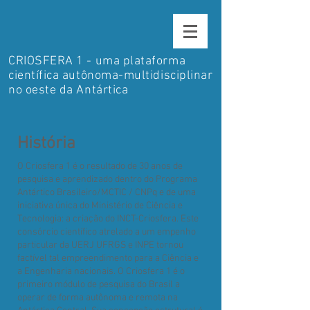
CRIOSFERA 1 - uma plataforma
científica autônoma-multidisciplinar
no oeste da Antártica
História
O Criosfera 1 é o resultado de 30 anos de
pesquisa e aprendizado dentro do Programa
Antártico Brasileiro/MCTIC / CNPq e de uma
iniciativa única do Ministério de Ciência e
Tecnologia: a criação do INCT-Criosfera. Este
consórcio científico atrelado a um empenho
particular da UERJ UFRGS e INPE tornou
factível tal empreendimento para a Ciência e
a Engenharia nacionais. O Criosfera 1 é o
primeiro módulo de pesquisa do Brasil a
operar de forma autônoma e remota na