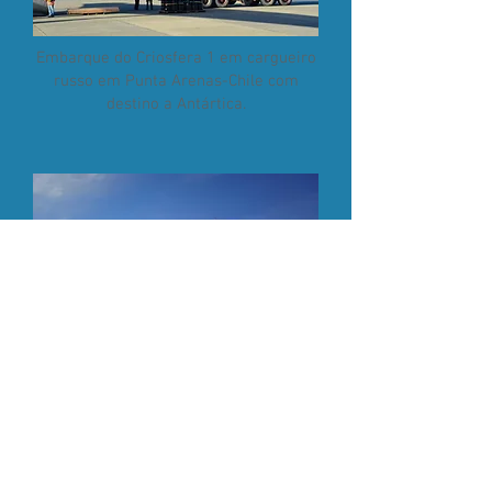
Embarque do Criosfera 1 em cargueiro
russo em Punta Arenas-Chile com
destino a Antártica.
Chegada do Criosfera 1 na geleira
Union, pista de gelo na Antártica
Central.