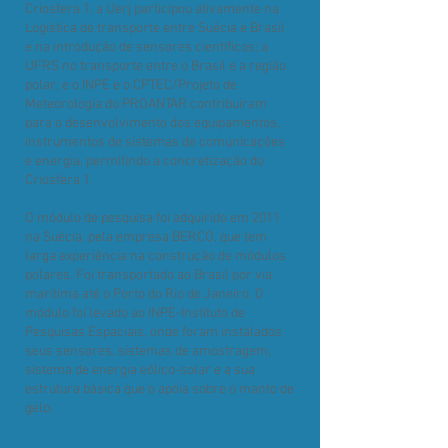
Criosfera 1, a Uerj participou ativamente na
Logística de transporte entre Suécia e Brasil
e na introdução de sensores científicos; a
UFRS no transporte entre o Brasil e a região
polar; e o INPE e o CPTEC/Projeto de
Meteorologia do PROANTAR contribuiram
para o desenvolvimento dos equipamentos,
instrumentos de sistemas de comunicações
e energia, permitindo a concretização do
Criosfera 1.
O módulo de pesquisa foi adquirido em 2011
na Suécia, pela empresa BERCO, que tem
larga experiência na construção de módulos
polares. Foi transportado ao Brasil por via
marítima até o Porto do Rio de Janeiro. O
módulo foi levado ao INPE-Instituto de
Pesquisas Espaciais, onde foram instalados
seus sensores, sistemas de amostragem,
sistema de energia eólico-solar e a sua
estrutura básica que o apóia sobre o manto de
gelo.